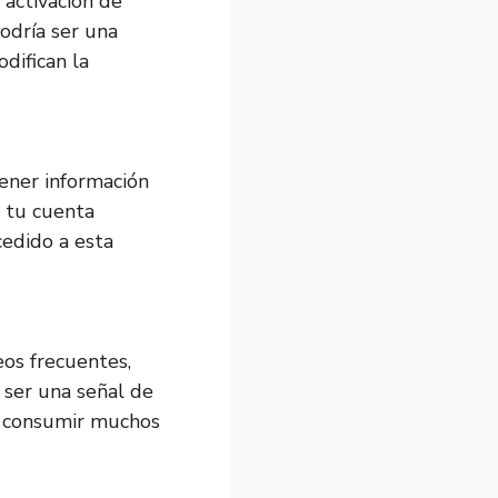
 activación de
podría ser una
difican la
tener información
n tu cuenta
cedido a esta
os frecuentes,
 ser una señal de
n consumir muchos