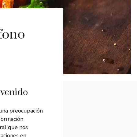
fono
venido
 una preocupación
nformación
ral que nos
paciones en