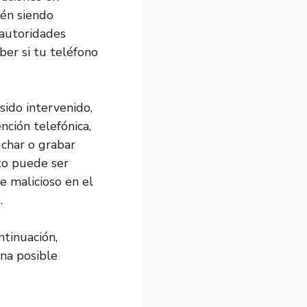
tén siendo
 autoridades
er si tu teléfono
sido intervenido,
nción telefónica,
uchar o grabar
sto puede ser
e malicioso en el
.
ntinuación,
na posible