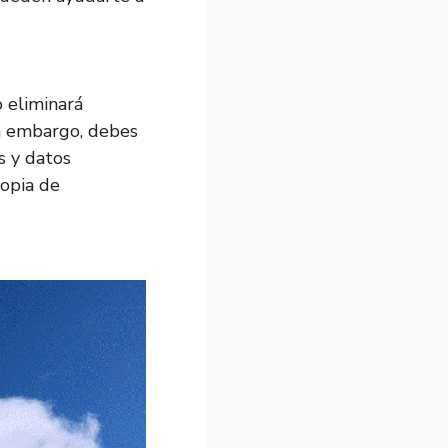
o eliminará
in embargo, debes
s y datos
copia de