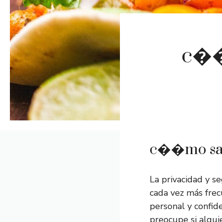
c��
c��mo sab
La privacidad y s
cada vez más frec
personal y confid
preocupe si algui