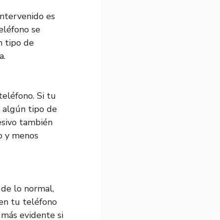
intervenido es
teléfono se
n tipo de
a.
teléfono. Si tu
y algún tipo de
esivo también
to y menos
de lo normal,
en tu teléfono
 más evidente si